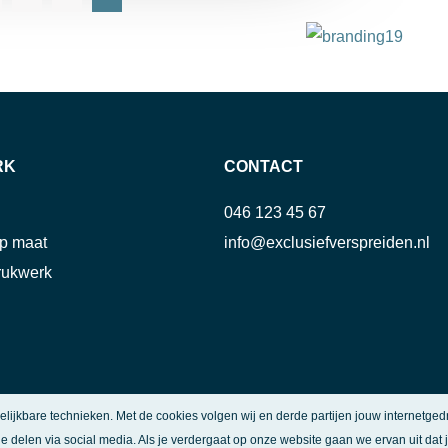
RK
CONTACT
046 123 45 67
p maat
info@exclusiefverspreiden.nl
rukwerk
gelijkbare technieken. Met de cookies volgen wij en derde partijen jouw internetge
ie delen via social media. Als je verdergaat op onze website gaan we ervan uit dat