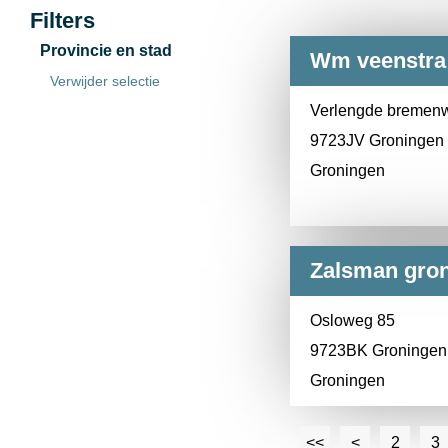
Filters
Provincie en stad
Wm veenstra 
Verwijder selectie
Verlengde bremen
9723JV Groningen
Groningen
Zalsman gron
Osloweg 85
9723BK Groningen
Groningen
<<
<
2
3