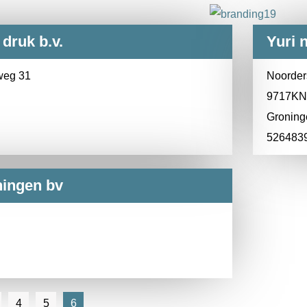
druk b.v.
Yuri 
weg 31
Noorders
9717KN
Groning
526483
ingen bv
4
5
6