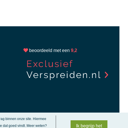
beoordeeld met een
9,2
drag binnen onze site.
Hiermee
Ik begrijp het
 je dat goed vindt. Meer weten?