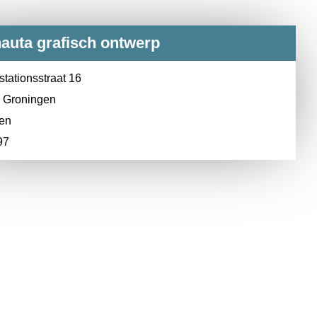
nauta grafisch ontwerp
tationsstraat 16
 Groningen
en
97