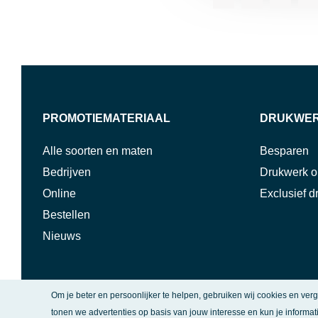
PROMOTIEMATERIAAL
DRUKWE
Alle soorten en maten
Besparen
Bedrijven
Drukwerk o
Online
Exclusief d
Bestellen
Nieuws
Om je beter en persoonlijker te helpen, gebruiken wij cookies en ver
tonen we advertenties op basis van jouw interesse en kun je informat